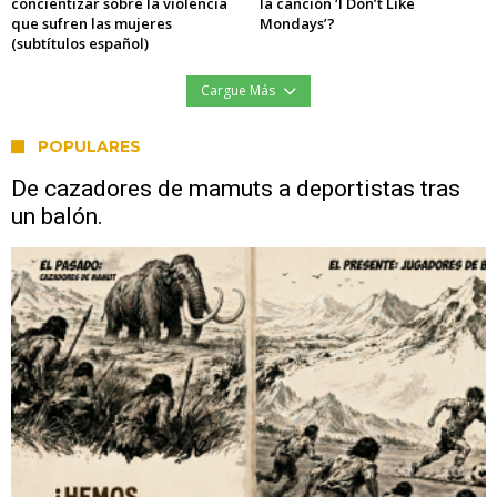
concientizar sobre la violencia
la canción ‘I Don’t Like
que sufren las mujeres
Mondays’?
(subtítulos español)
Cargue Más
POPULARES
De cazadores de mamuts a deportistas tras
un balón.