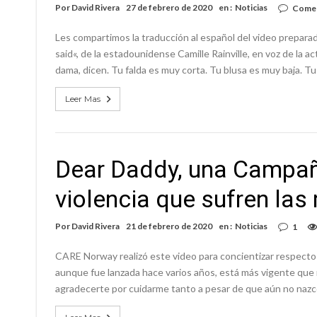
Por
David Rivera
27 de febrero de 2020
en :
Noticias
Comen
Les compartimos la traducción al español del video preparado 
said«, de la estadounidense Camille Rainville, en voz de la 
dama, dicen. Tu falda es muy corta. Tu blusa es muy baja. 
Leer Mas
Dear Daddy, una Campaña
violencia que sufren las
Por
David Rivera
21 de febrero de 2020
en :
Noticias
1
CARE Norway realizó este video para concientizar respecto d
aunque fue lanzada hace varios años, está más vigente que n
agradecerte por cuidarme tanto a pesar de que aún no nazc