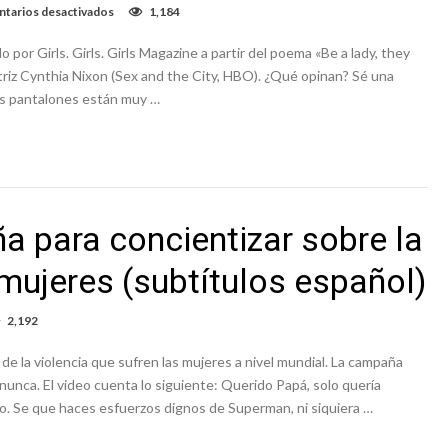
en
tarios desactivados
1,184
¿Qué
significa
por Girls. Girls. Girls Magazine a partir del poema «Be a lady, they
ser
‘una
actriz Cynthia Nixon (Sex and the City, HBO). ¿Qué opinan? Sé una
dama’?
Tus pantalones están muy …
Aquí
algunas
ideas
#BeaLadyTheySaid
 para concientizar sobre la
 mujeres (subtítulos español)
2,192
e la violencia que sufren las mujeres a nivel mundial. La campaña
unca. El video cuenta lo siguiente: Querido Papá, solo quería
o. Se que haces esfuerzos dignos de Superman, ni siquiera …