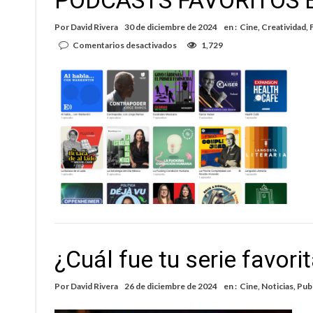
PODCASTS FAVORITOS E
Por
David Rivera
30 de diciembre de 2024
en :
Cine
,
Creatividad
,
en
Comentarios desactivados
1,729
PODCASTS
FAVORITOS
EN
EL
2024
¿Cuál fue tu serie favori
Por
David Rivera
26 de diciembre de 2024
en :
Cine
,
Noticias
,
Publ