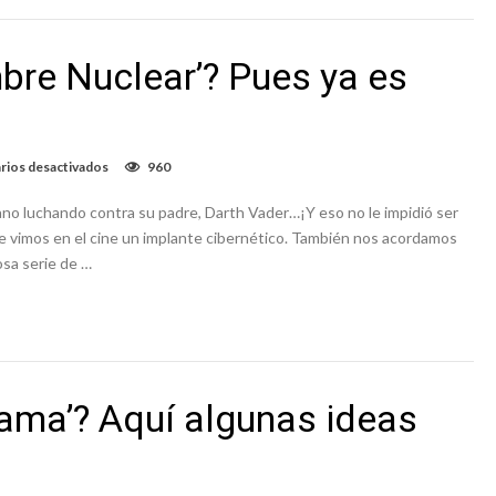
Estación
Espacial
Internacional
bre Nuclear’? Pues ya es
en
ios desactivados
960
¿Se
acuerdan
no luchando contra su padre, Darth Vader…¡Y eso no le impidió ser
de
‘El
que vimos en el cine un implante cibernético. También nos acordamos
Hombre
osa serie de …
Nuclear’?
Pues
ya
es
una
realidad
dama’? Aquí algunas ideas