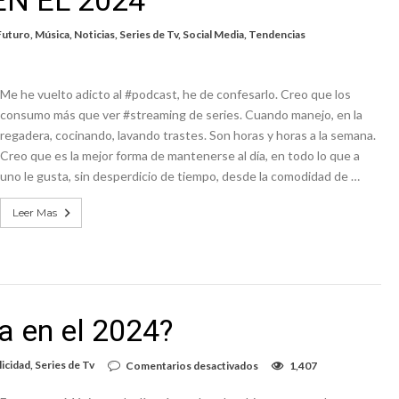
N EL 2024
Futuro
,
Música
,
Noticias
,
Series de Tv
,
Social Media
,
Tendencias
Me he vuelto adicto al #podcast, he de confesarlo. Creo que los
consumo más que ver #streaming de series. Cuando manejo, en la
regadera, cocinando, lavando trastes. Son horas y horas a la semana.
Creo que es la mejor forma de mantenerse al día, en todo lo que a
uno le gusta, sin desperdicio de tiempo, desde la comodidad de …
Leer Mas
ta en el 2024?
en
icidad
,
Series de Tv
Comentarios desactivados
1,407
¿Cuál
fue