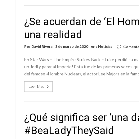
¿Se acuerdan de ‘El Hom
una realidad
Por
David Rivera
3 de marzo de 2020
en :
Noticias
Comentar
En Star Wars – The Empire Strikes Back – Luke perdió su ma
un Jedi y parar al Imperio! Esta fue de las primeras veces 
del famoso «Hombre Nuclear», el actor Lee Majors en la fam
Leer Mas
¿Qué significa ser ‘una 
#BeaLadyTheySaid