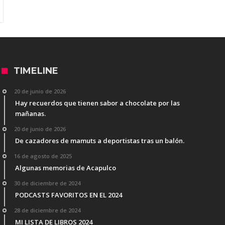
TIMELINE
20 de junio de 2026
Hay recuerdos que tienen sabor a chocolate por las
mañanas.
20 de junio de 2026
De cazadores de mamuts a deportistas tras un balón.
16 de agosto de 2025
Algunas memorias de Acapulco
30 de diciembre de 2024
PODCASTS FAVORITOS EN EL 2024
28 de diciembre de 2024
MI LISTA DE LIBROS 2024