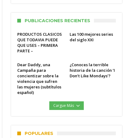
PUBLICACIONES RECIENTES
PRODUCTOS CLASICOS
Las 100 mejores series
QUE TODAVIA PUEDE
del siglo XXI
QUE USES – PRIMERA
PARTE –
Dear Daddy, una
¿Conoces la terrible
Campaña para
historia de la canción ‘I
concientizar sobre la
Don’t Like Mondays’?
violencia que sufren
las mujeres (subtítulos
español)
Cargue Más
POPULARES