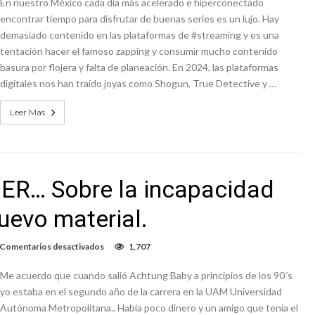
En nuestro México cada día más acelerado e hiperconectado
tu
serie
encontrar tiempo para disfrutar de buenas series es un lujo. Hay
favorita
demasiado contenido en las plataformas de #streaming y es una
en
tentación hacer el famoso zapping y consumir mucho contenido
el
2024?
basura por flojera y falta de planeación. En 2024, las plataformas
digitales nos han traído joyas como Shogun, True Detective y …
Leer Mas
R… Sobre la incapacidad
nuevo material.
en
Comentarios desactivados
1,707
U2:
SONGS
Me acuerdo que cuando salió Achtung Baby a principios de los 90´s
OF
SURRENDER…
yo estaba en el segundo año de la carrera en la UAM Universidad
Sobre
Autónoma Metropolitana.. Había poco dinero y un amigo que tenía el
la