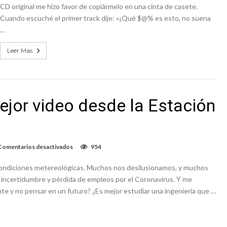
CD original me hizo favor de copiármelo en una cinta de casete.
incapacidad
de
Cuando escuché el primer track dije: «¡Qué $@% es esto, no suena
reinventarse
…
y
crear
nuevo
Leer Mas
material.
ejor video desde la Estación
en
Comentarios desactivados
954
En
honor
 condiciones metereológicas. Muchos nos desilusionamos, y muchos
a
Space
 incertidumbre y pérdida de empleos por el Coronavirus. Y me
X,
te y no pensar en un futuro? ¿Es mejor estudiar una ingeniería que …
el
mejor
video
desde
la