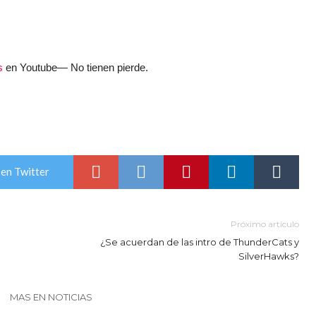
s
en Youtube— No tienen pierde.
en Twitter
Próximo artículo
¿Se acuerdan de las intro de ThunderCats y
SilverHawks?
MAS EN NOTICIAS