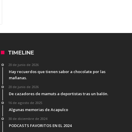
TIMELINE
20 de junio de 2026
Hay recuerdos que tienen sabor a chocolate por las
mañanas.
20 de junio de 2026
De cazadores de mamuts a deportistas tras un balón.
16 de agosto de 2025
Algunas memorias de Acapulco
30 de diciembre de 2024
PODCASTS FAVORITOS EN EL 2024