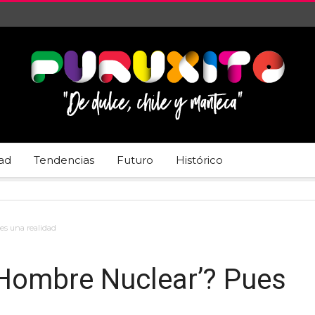
dad
Tendencias
Futuro
Histórico
es una realidad
 Hombre Nuclear’? Pues