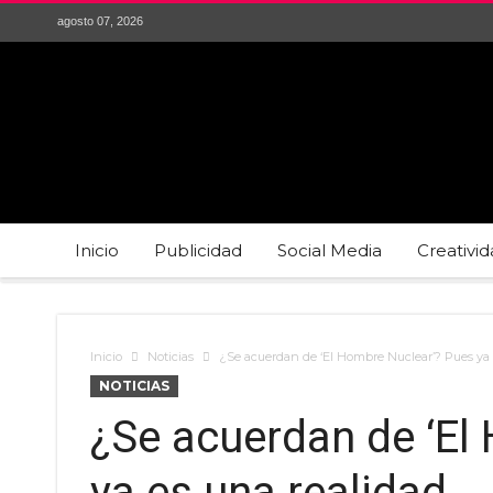
agosto 07, 2026
Inicio
Publicidad
Social Media
Creativi
Inicio
Noticias
¿Se acuerdan de ‘El Hombre Nuclear’? Pues ya 
NOTICIAS
¿Se acuerdan de ‘El
ya es una realidad