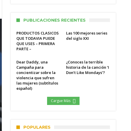
PUBLICACIONES RECIENTES
PRODUCTOS CLASICOS
Las 100 mejores series
QUE TODAVIA PUEDE
del siglo XXI
QUE USES – PRIMERA
PARTE –
Dear Daddy, una
¿Conoces la terrible
Campaña para
historia de la canción ‘I
concientizar sobre la
Don’t Like Mondays’?
violencia que sufren
las mujeres (subtítulos
español)
Cargue Más
POPULARES