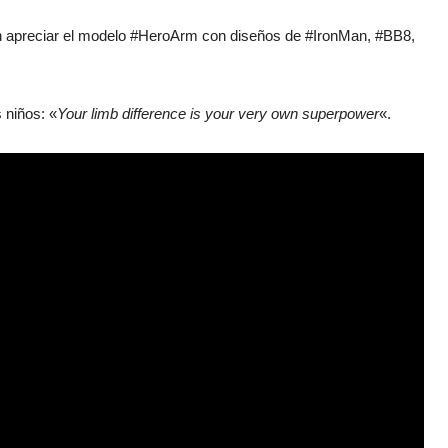
 apreciar el modelo #HeroArm con diseños de #IronMan, #BB8,
 niños: «
Your limb difference is your very own superpower
«.