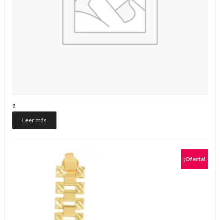
a
Leer más
¡Oferta!