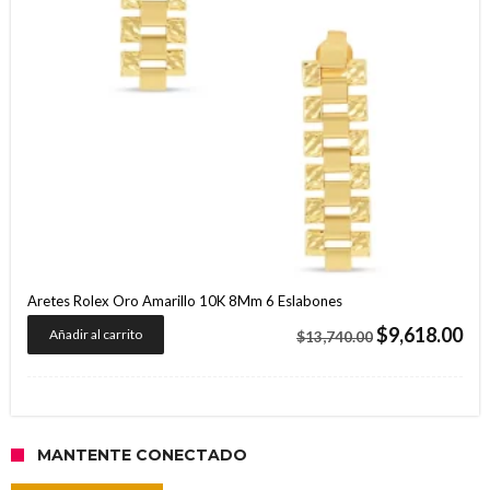
Aretes Rolex Oro Amarillo 10K 8Mm 6 Eslabones
El
El
$
9,618.00
Añadir al carrito
$
13,740.00
precio
pre
original
act
era:
es:
$13,740.00.
$9,
MANTENTE CONECTADO